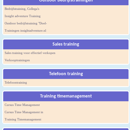
Outdoor bedrijfstrainingen
Bedrijfstraining, Collega's
Insight adventure Training
Outdoor bedrijfstraining "Doel-
Trainingen insightadventure.nl
Sales training
Sales training voor effectief verkopen
Verkooptrainingen
Telefoon training
Telefoontraining
Training timemanagement
Cursus Time Management
Cursus Time Management in
Training Timemanagement