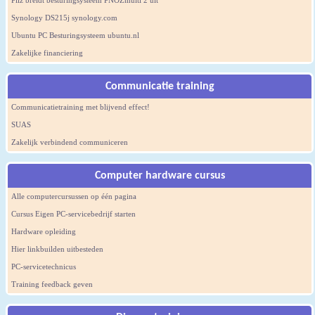
Pilz breidt besturingsysteem PNOZmulti 2 uit
Synology DS215j synology.com
Ubuntu PC Besturingsysteem ubuntu.nl
Zakelijke financiering
Communicatie training
Communicatietraining met blijvend effect!
SUAS
Zakelijk verbindend communiceren
Computer hardware cursus
Alle computercursussen op één pagina
Cursus Eigen PC-servicebedrijf starten
Hardware opleiding
Hier linkbuilden uitbesteden
PC-servicetechnicus
Training feedback geven